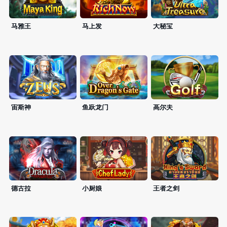
马雅王
马上发
大秘宝
宙斯神
鱼跃龙门
高尔夫
德古拉
小厨娘
王者之剑