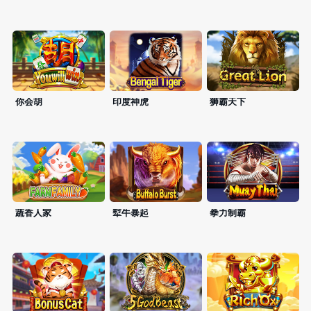
你会胡
印度神虎
狮霸天下
蔬香人家
犎牛暴起
拳力制霸