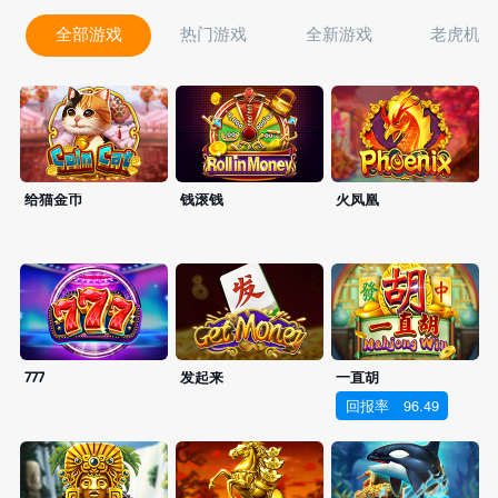
全部游戏
热门游戏
全新游戏
老虎机
给猫金币
钱滚钱
火凤凰
777
发起来
一直胡
回报率
96.49