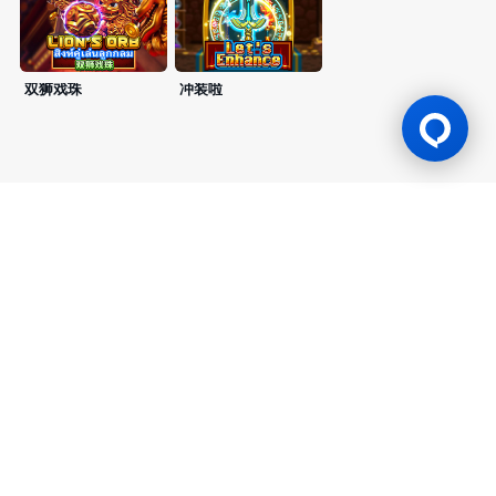
双狮戏珠
冲装啦
游戏许可证
BK8 由 Mettlemind Tech Ltd.（注册号：15779）运营，注册地址
位于科摩罗联盟安茹安自治岛穆察穆都市Hamchako区。BK8持有
科摩罗联盟安茹安自治岛政府颁发的合法牌照（许可证号：ALSI-