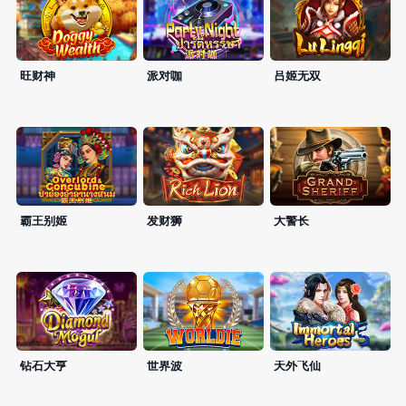
旺财神
派对咖
吕姬无双
霸王别姬
发财狮
大警长
钻石大亨
世界波
天外飞仙