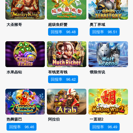
大圣猴哥
超级鱼虾蟹
奥丁界域
回报率
96.48
回报率
96.51
水果晶钻
有钱更有钱
饿狼传说
回报率
96.42
热舞森巴
阿拉伯
一直胡2
回报率
96.46
回报率
96.49