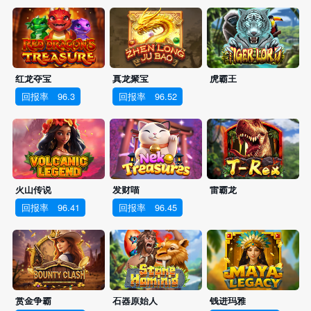
红龙夺宝
真龙聚宝
虎霸王
回报率
96.3
回报率
96.52
火山传说
发财喵
雷霸龙
回报率
96.41
回报率
96.45
赏金争霸
石器原始人
钱进玛雅