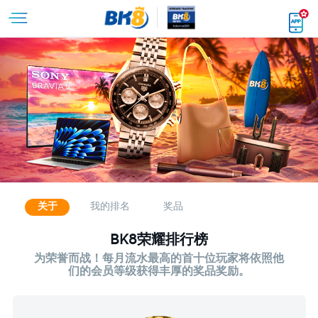
关于
我的排名
奖品
BK8荣耀排行榜
为荣誉而战！每月流水最高的首十位玩家将依照他
们的会员等级获得丰厚的奖品奖励。