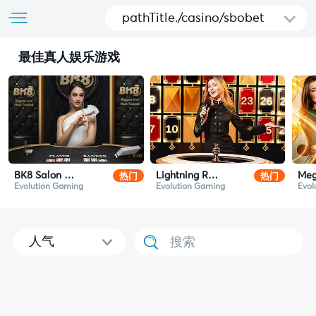
pathTitle./casino/sbobet
最佳真人娱乐游戏
热门
热门
BK8 Salon Prive Baccarat
Lightning Roulette
Meg
Evolution Gaming
Evolution Gaming
Evol
人气