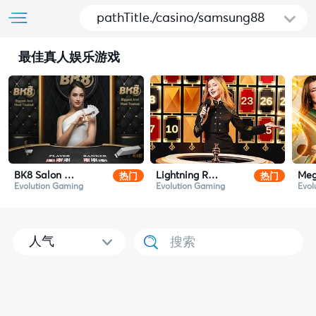
pathTitle./casino/samsung88
最佳真人娱乐游戏
热门
热门
BK8 Salon Prive Baccarat
Lightning Roulette
Meg
Evolution Gaming
Evolution Gaming
Evol
人气