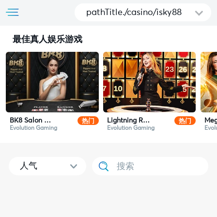
pathTitle./casino/isky88
最佳真人娱乐游戏
热门
热门
BK8 Salon Prive Baccarat
Lightning Roulette
Meg
Evolution Gaming
Evolution Gaming
Evol
人气