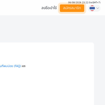
06/08/2026 23:22:04
(
GMT+7
)
ลงชื่อเข้าใช้
สมัครสมาชิก
มที่พบบ่อย (FAQ)
และ