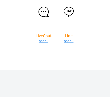
LiveChat
Line
คลิกที่นี่
คลิกที่นี่