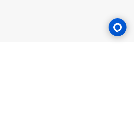
ใบอนุญาตเกม
BK8 ดำเนินการโดยบริษัท Mettlemind Tech Ltd. หมายเลขจดทะเบียน
15779 ที่อยู่จดทะเบียน: ฮัมชาโก, เมืองมูตซามูดู, เกาะอองฌวน , สหภาพคอ
โมโรส BK8ได้รับใบอนุญาตและอยู่ภายใต้การกำกับดูแลโดยรัฐบาลเกาะอองฌ
วน สหภาพคอโมโรส ภายใต้ใบอนุญาตเลขที่ ALSI-202504032-FI2 BK8
ปฏิบัติตามข้อกำหนดและกฎระเบียบทางกฎหมายอย่างเคร่งครัด และได้รับ