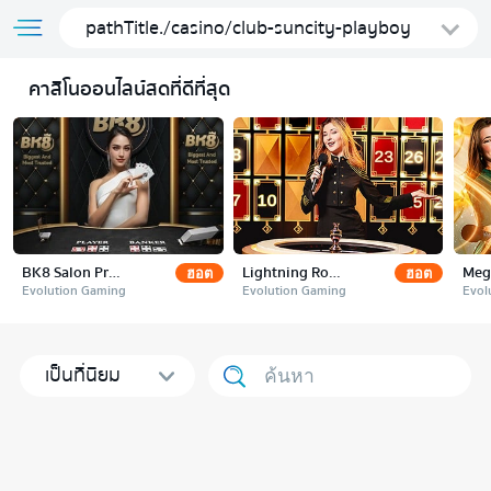
pathTitle./casino/club-suncity-playboy
คาสิโนออนไลน์สดที่ดีที่สุด
BK8 Salon Prive Baccarat
Lightning Roulette
Meg
ฮอต
ฮอต
Evolution Gaming
Evolution Gaming
Evol
เป็นที่นิยม