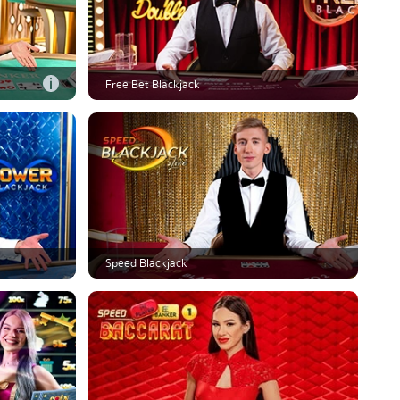
Free Bet Blackjack
Speed Blackjack