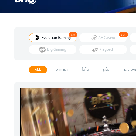
ฮอต
ฮอต
Evolution Gaming
AE Casino
SA Gaming / Dragon Tiger
*h***
Big Gaming
Playtech
SA Gaming / Baccarat
p*i*i*
ALL
บาคาร่า
ไฮโล
รูเล็ต
เสือ มั
Evolution Gaming / Roulette
h**n*
Evolution Gaming / Roulette
h**na
Evolution Gaming / Roulette
*k**i*
SA Gaming / Baccarat
c*i*o
Dream Gaming E8 /Baccarat
b*n*i