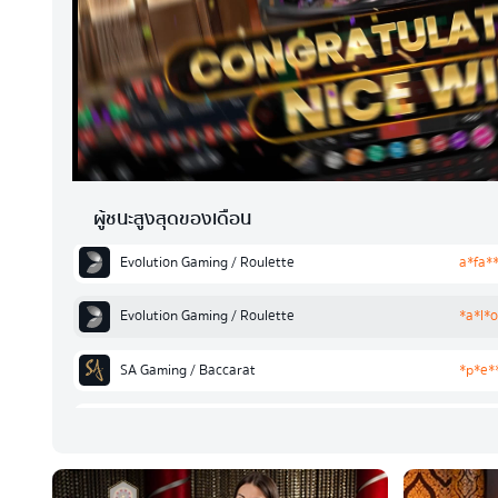
Allbet / Baccarat
*w*n*
SA Gaming / Dragon Tiger
*l*i*t
Dream Gaming E8 /Baccarat
*i*a*t
Evolution Gaming / Roulette
a*fa*
ผู้ชนะสูงสุดของเดือน
Evolution Gaming / Roulette
*a*l*
SA Gaming / Baccarat
*p*e*
Dream Gaming E8 /Baccarat
*o*e*
Allbet / Baccarat
d*x3*
EBET / Baccarat
*e**e