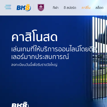
กีฬา
อี สปอร์ต
คาสิโน
สล็อต
คาสิโนสด
เล่นเกมที่ให้บริการออนไลน์โดยดีล
เลอร์มากประสบการณ์
ลงทะเบียนวันนี้เพื่อรับรางวัลใหญ่