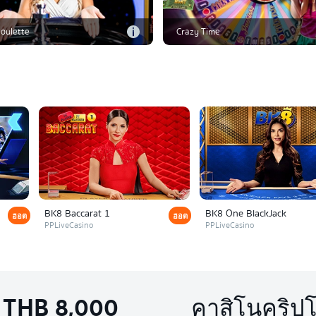
9,461,894.00
**g*
Roulette
Crazy Time
6,371,125.00
*a**a*1*
6,887,078.00
c**i**e*g
3,851,719.00
*3
1,504,476.00
*j**s
275,954.00
**5
BK8 One BlackJack
BK8 Roulette
9,264,162.00
o*o*6
ฮอต
ฮอต
PPLiveCasino
PPLiveCasino
8,765,455.00
*3**0
6,483,025.00
s**8**
THB 8,000
คาสิโนคริปโ