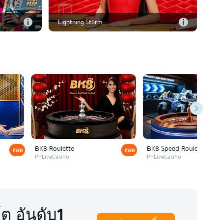
Lightning Storm
BK8 Speed Roulette
BK8 Vietnamese Speed Baccarat
ฮอต
ฮอต
PPLiveCasino
PPLiveCasino
ต อันดับ1