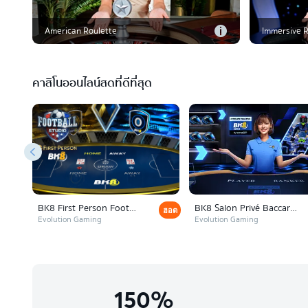
SA Gaming / Baccarat
c*i*o
American Roulette
Immersive 
Dream Gaming E8 /Baccarat
b*n*i
Allbet / Baccarat
*w*n*
คาสิโนออนไลน์สดที่ดีที่สุด
SA Gaming / Dragon Tiger
*l*i*t
Dream Gaming E8 /Baccarat
*i*a*t
Evolution Gaming / Roulette
a*fa*
BK8 Salon Privé Baccarat 2
BK8 Baccarat 1
Evolution Gaming / Roulette
*a*l*
ฮอต
ฮอต
Evolution Gaming
PPLiveCasino
SA Gaming / Baccarat
*p*e*
Dream Gaming E8 /Baccarat
*o*e*
150%