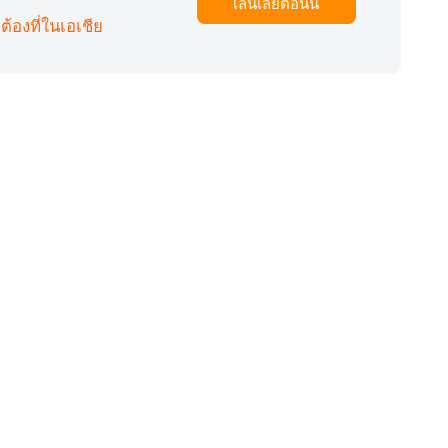
เล่นเลยตอนนี้
ต้องที่ในเอเชีย