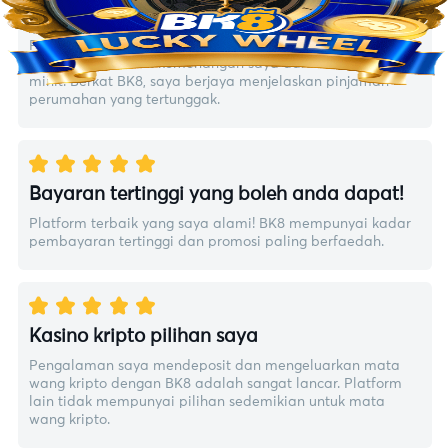
Pengeluaran yang sangat pantas
Pengeluaran BK8 adalah sangat pantas. Saya dapat
mengeluarkan duit kemenangan saya dalam masa 15
minit. Berkat BK8, saya berjaya menjelaskan pinjaman
perumahan yang tertunggak.
Bayaran tertinggi yang boleh anda dapat!
Platform terbaik yang saya alami! BK8 mempunyai kadar
pembayaran tertinggi dan promosi paling berfaedah.
Kasino kripto pilihan saya
Pengalaman saya mendeposit dan mengeluarkan mata
wang kripto dengan BK8 adalah sangat lancar. Platform
lain tidak mempunyai pilihan sedemikian untuk mata
wang kripto.