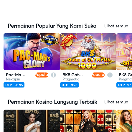
Permainan Popular Yang Kami Suka
Lihat semua
Popular
Popular
Pac-Man's Glory
BK8 Gates of Olympus 1000
Nextspin
Pragmatic
Pragmat
RTP
96.95
RTP
96.5
RTP
97
Permainan Kasino Langsung Terbaik
Lihat semua