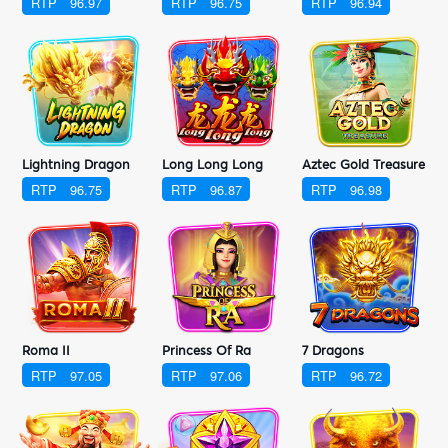
RTP
96.97
RTP
96.75
RTP
96.94
Lightning Dragon
Long Long Long
Aztec Gold Treasure
RTP
96.75
RTP
96.87
RTP
96.98
Roma II
Princess Of Ra
7 Dragons
RTP
97.05
RTP
97.06
RTP
96.72