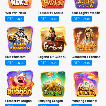
Win Win Neko
Prosperity Snake
Zeus Mighty Wealth
RTP
96.5
RTP
96.83
RTP
96.97
Blue Phantom
Legend Of Guan Gong
Cleopatra's Fortune
RTP
96.92
RTP
96.99
RTP
96.97
Prosperity Dragon
Mahjong Dragon
Mahjong Phoenix