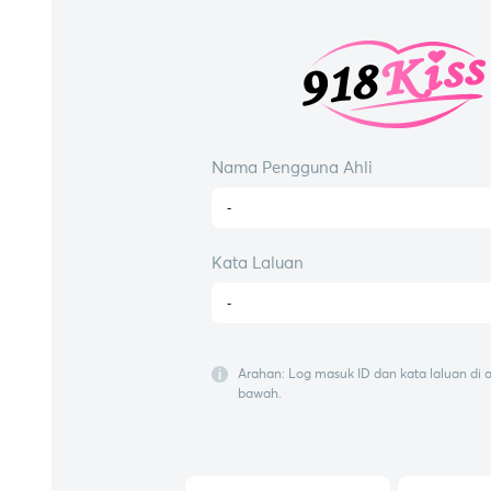
Nama Pengguna Ahli
Kata Laluan
Arahan:
Log masuk ID dan kata laluan di at
bawah.