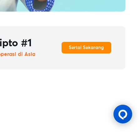
ipto #1
Sertai Sekarang
perasi di Asia