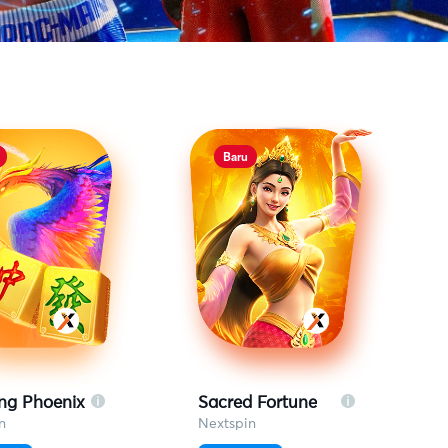
Baru
ng Phoenix
Sacred Fortune
n
Nextspin