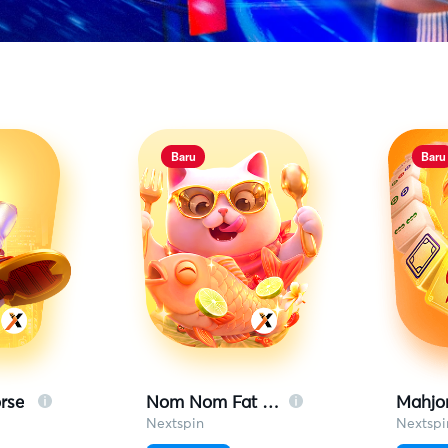
Baru
Baru
orse
Nom Nom Fat Cat
Mahjo
Nextspin
Nextspi