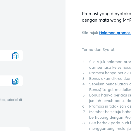
Promosi yang dinyatak
dengan mata wang MYR
Sila rujuk
Halaman promos
Terma dan Syarat:
Sila rujuk halaman pro
dari semasa ke semasa
Promosi hanya berlaku
Bonus akan dikreditkan
Sebelum pengeluaran d
Bonus)*target multiplier
Bonus hanya berlaku se
as, tutorial di
jumlah penuh bonus da
Promosi in tidak sah d
Member bersetuju bah
berhubung dengan Prom
BK8 berhak pada budi 
menggantung, melanjut