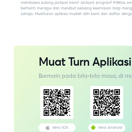
membawa pulang jackpot kami! Jackpot progresif 918Kiss se
berhenti meragui dan merebut peluang keemasan bagi mengec
sahaja. Muatturun aplikasi mudah alih kami dan daftar dengan
Muat Turn Aplikasi
Bermain pada bila-bila masa, di m
Versi iOS
Versi Android