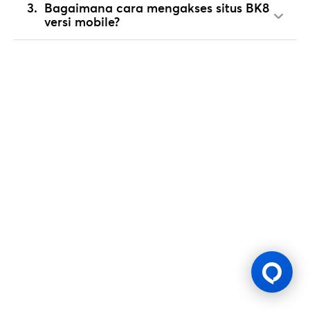
Bagaimana cara mengakses situs BK8
versi mobile?